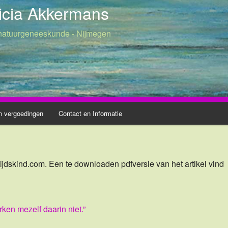
ricia Akkermans
 natuurgeneeskunde - Nijmegen
n vergoedingen
Contact en Informatie
ijdskind.com. Een te downloaden pdfversie van het artikel vind
rken mezelf daarin niet.”