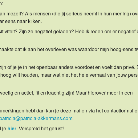
n:
van mezelf? Als mensen (die jij serieus neemt in hun mening) ov
ar eens naar kijken.
itiviteit? Zijn ze negatief geladen? Heb ik reden om er negatief 
akte dat ik aan het overleven was waardoor mijn hoog-sensitiv
n of je je in het openbaar anders voordoet en voelt dan privé. 
hoog wilt houden, maar wat niet het hele verhaal van jouw per
voelig én actief, fit en krachtig zijn! Maar hierover meer in een
 opmerkingen hebt dan kun je deze mailen via het contactformulie
patricia@patricia-akkermans.com
.
 je
hier
. Verspreid het gerust!