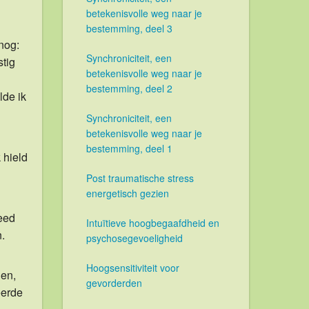
betekenisvolle weg naar je
bestemming, deel 3
 nog:
Synchroniciteit, een
stig
betekenisvolle weg naar je
bestemming, deel 2
lde ik
Synchroniciteit, een
betekenisvolle weg naar je
bestemming, deel 1
 hield
Post traumatische stress
energetisch gezien
deed
Intuïtieve hoogbegaafdheid en
n.
psychosegevoeligheid
Hoogsensitiviteit voor
gen,
gevorderden
eerde