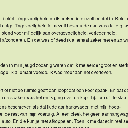
betreft fijngevoeligheid en ik herkende mezelf er niet in. Beter
al enige fijngevoeligheid in mezelf bespeurde dan was dat erg la
 stond voor mij gelijk aan overgevoeligheid, verlegenheid,
elf afzonderen. En dat was of deed ik allemaal zeker niet en zo wi
en in mijn jeugd zodanig waren dat ik me eerder groot en sterk
mogelijk allemaal voelde. Ik was meer aan het overleven.
ert of niet de ruimte geeft dan loopt dat een keer spaak. En dat 
en de spaken was het en ik ging over de kop. Tijd om stil te staa
 eens beschreven als dat ik de aanhangwagen met mijn hoog-
an de rest van mijn voertuig. Alleen bleek het geen aanhangwa
auto. En die kun je niet afkoppelen. Toen ik me dat echt realis