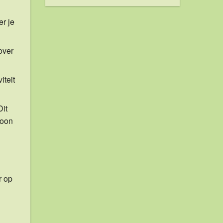
er je
over
iteit
Dit
soon
r op