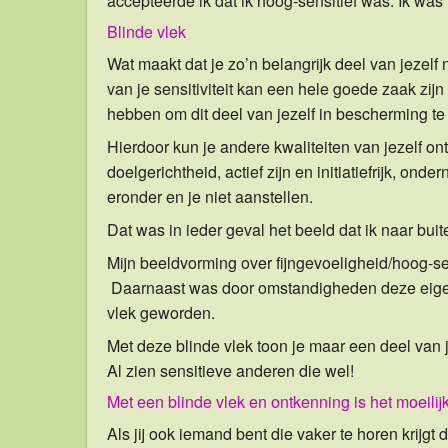
accepteerde ik dat ik hoog-sensitief was. Ik was
Blinde vlek
Wat maakt dat je zo’n belangrijk deel van jezelf
van je sensitiviteit kan een hele goede zaak zijn
hebben om dit deel van jezelf in bescherming t
Hierdoor kun je andere kwaliteiten van jezelf 
doelgerichtheid, actief zijn en initiatiefrijk, o
eronder en je niet aanstellen.
Dat was in ieder geval het beeld dat ik naar buit
Mijn beeldvorming over fijngevoeligheid/hoog-sen
Daarnaast was door omstandigheden deze eigens
vlek geworden.
Met deze blinde vlek toon je maar een deel van 
Al zien sensitieve anderen die wel!
Met een blinde vlek en ontkenning is het moeilij
Als jij ook iemand bent die vaker te horen krijgt 