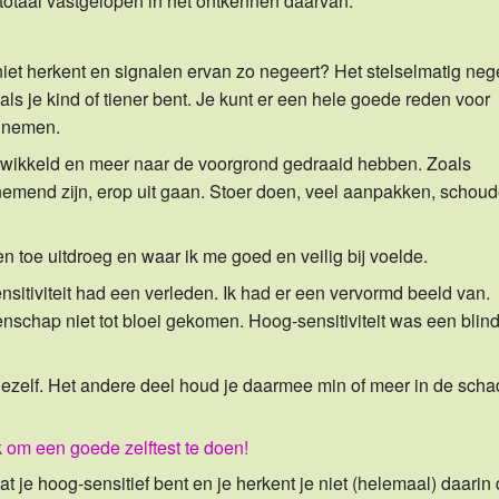
 totaal vastgelopen in het ontkennen daarvan.
 niet herkent en signalen ervan zo negeert? Het stelselmatig ne
 als je kind of tiener bent. Je kunt er een hele goede reden voor
e nemen.
ontwikkeld en meer naar de voorgrond gedraaid hebben. Zoals
ndernemend zijn, erop uit gaan. Stoer doen, veel aanpakken, schou
en toe uitdroeg en waar ik me goed en veilig bij voelde.
sitiviteit had een verleden. Ik had er een vervormd beeld van.
chap niet tot bloei gekomen. Hoog-sensitiviteit was een blin
jezelf. Het andere deel houd je daarmee min of meer in de sch
k om een goede zelftest te doen!
dat je hoog-sensitief bent en je herkent je niet (helemaal) daarin