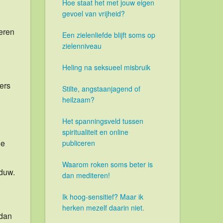
Hoe staat het met jouw eigen
gevoel van vrijheid?
geren
Een zielenliefde blijft soms op
zielenniveau
Heling na seksueel misbruik
ders
Stilte, angstaanjagend of
heilzaam?
Het spanningsveld tussen
spiritualiteit en online
de
publiceren
Waarom roken soms beter is
aduw.
dan mediteren!
Ik hoog-sensitief? Maar ik
herken mezelf daarin niet.
 dan