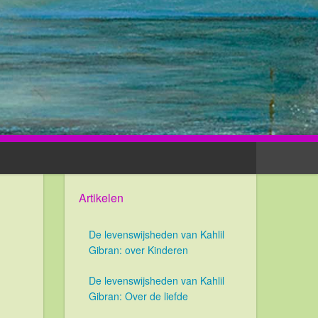
Artikelen
De levenswijsheden van Kahlil
Gibran: over Kinderen
De levenswijsheden van Kahlil
Gibran: Over de liefde