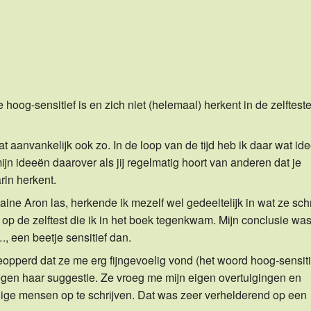
e hoog-sensitief is en zich niet (helemaal) herkent in de zelftest
dat aanvankelijk ook zo. In de loop van de tijd heb ik daar wat id
ijn ideeën daarover als jij regelmatig hoort van anderen dat je
arin herkent.
ine Aron las, herkende ik mezelf wel gedeeltelijk in wat ze sch
 op de zelftest die ik in het boek tegenkwam. Mijn conclusie was
., een beetje sensitief dan.
opperd dat ze me erg fijngevoelig vond (het woord hoog-sensiti
 tegen haar suggestie. Ze vroeg me mijn eigen overtuigingen en
lige mensen op te schrijven. Dat was zeer verhelderend op een