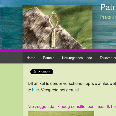
Pat
Praktijk
Home
Patricia
Natuurgeneeskunde
Tarieven e
Dit artikel is eerder verschenen op www.nieuwet
je
hier
. Verspreid het gerust!
“Ze zeggen dat ik hoog-sensitief ben, maar ik he