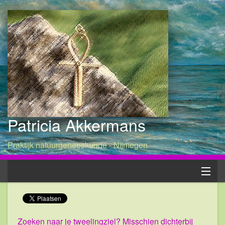
Patricia Akkermans
Praktijk natuurgeneeskunde - Nijmegen
Home
Patricia
Zoeken naar je tweelingziel? Misschien dichterbij